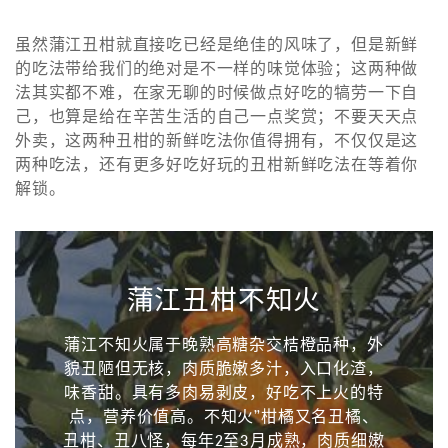
虽然蒲江丑柑就直接吃已经是绝佳的风味了，但是新鲜
的吃法带给我们的绝对是不一样的味觉体验；这两种做
法其实都不难，在家无聊的时候做点好吃的犒劳一下自
己，也算是给在辛苦生活的自己一点奖赏；不要天天点
外卖，这两种丑柑的新鲜吃法你值得拥有，不仅仅是这
两种吃法，还有更多好吃好玩的丑柑新鲜吃法在等着你
解锁。
蒲江丑柑不知火
蒲江不知火属于晚熟高糖杂交桔橙品种，外
貌丑陋但无核，肉质脆嫩多汁，入口化渣，
味香甜。具有多肉易剥皮，好吃不上火的特
点，营养价值高。不知火”柑橘又名丑橘、
丑柑、丑八怪，每年2至3月成熟，肉质细嫩