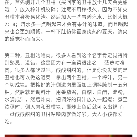
在。首先剥开几个丑柑（买回家的丑柑放个几天会更甜
哦！）放入榨汁机绞碎；注意不用榨很久，因为不知火
丑柑本身极易化渣。然后加入一些雪碧汽水，比例大概
2：8；汽水多一点喝起来才会有果汁的味道，而且喝起
来也会更加顺畅。一杯下肚仿佛置身炎热的夏天，清爽
的感觉扑面而来。
第二种，丑柑咕噜肉。很多人看到这个名字肯定觉得特
别熟悉，没错，这是因为有一道菜很出名——菠萝咕噜
肉。很多人都吃过吧，酸酸甜甜的，但是你没发觉的是
丑柑也可以做这道菜！拿出两个丑柑，一个榨汁，另一
个切成块。把榨好的汁倒进肉里面加上调料腌制十五分
钟；然后就是调料汁：用番茄酱，白糖，白醋，淀粉，
水调成汁，然后炸肉，把调好的料汁放入一起煮；煮至
浓稠时，倒入肉和丑柑块，翻炒上色后就可以出锅了，
一盘酸酸甜甜的丑柑咕噜肉就做好啦，大人小孩都爱
吃。