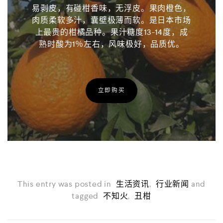
易剥皮，有碰柑香味，无浮皮。果肉橙色，
肉质柔软多汁，囊壁极薄而软。是日本市场
上最贵的柑橘品种。果汁糖度13-14度，成
熟时酸为1％左右，风味极好，品质优。
立即购买
This entry was posted in
生活资讯
,
行业新闻
and
tagged
不知火
,
丑柑