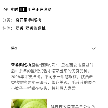
实时
511
用户正在浏览
分类：
奇异果/猕猴桃
标签：
翠香
,
翠香猕猴桃
描述
翠香猕猴桃
原名“西猕9号”，是在西安市经过前
后10余年的区域试验才培育出来的优良品种，
2008年才被推出。不同于一般猕猴桃，陕西翠
香猕猴桃果实呈卵形，整齐美观，毛茸茸的像个
小猴子一样攀在枝头，特别惹人喜爱。
陕西西安周至县是公认的