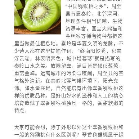
“中国猕猴桃之乡”，周至
县南靠秦岭，北邻渭河，
地理条件相当优越，生物
资源丰富，国宝大熊猫和
金丝猴等稀有物种都把这
里当做最佳栖息地。秦岭是华夏文明的龙脉，不
少诗人都在这里提笔作词， “终南阳岭秀，积雪
浮云端，林表明霁色，城中增暮寒”就是描写的
秦岭山水之美。放眼望去，满目皆是郁郁葱葱，
重峦叠嶂。远离城市的污染与喧闹，周至县的空
气格外清新。在秦岭北麓气候环境下，阳光充
沛。降水量充足，自然能培育出像翠香猕猴桃这
样的优质品种。是好山好水的滋养和人工的精心
培育造就了翠香猕猴桃独具一格的，香甜软嫩的
特点。
大家可能会想，除了外形以外这个翠香猕猴桃和
一般的猕猴桃有什么区别呢？翠香猕猴桃属于绿