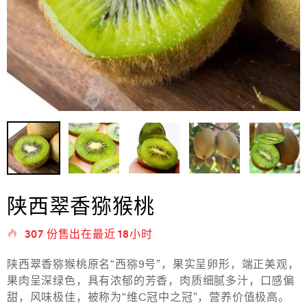
陕西翠香猕猴桃
307
份售出在最近
18小时
陕西翠香猕猴桃原名“西猕9号”，果实呈卵形，端正美观，
果肉呈深绿色，具有浓郁的芳香，肉质细腻多汁，口感偏
甜，风味极佳，被称为“维C冠中之冠”，营养价值极高。