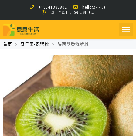
+13541383802
hello@xixi.ai
周一至周日，09点到18点
首页
奇异果/猕猴桃
陕西翠香猕猴桃