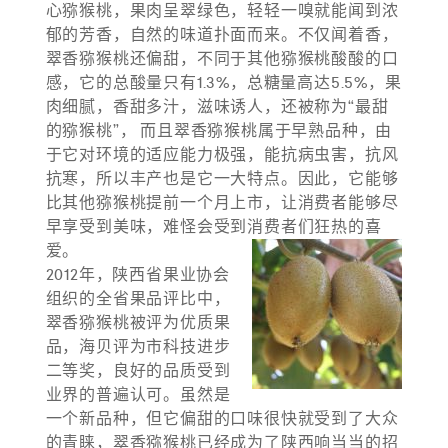
心猕猴桃，果肉呈翠绿色，轻轻一嗅就能闻到浓
郁的芳香，自然的味道扑面而来。不仅闻着香，
翠香猕猴桃还偏甜，不同于其他猕猴桃酸酸的口
感，它的总酸量只有1.3%，总糖量高达5.5%，果
肉细腻，香甜多汁，滋味诱人，还被称为“最甜
的猕猴桃”， 而且翠香猕猴桃属于早熟品种，由
于它对环境的适应能力极强，能抗病虫害，抗风
抗寒，所以丰产也是它一大特点。因此，它能够
比其他猕猴桃提前一个月上市，让消费者能够尽
早享受到美味，难怪会受到消费者们狂热的喜
爱。
2012年，陕西省果业协会
组织的全省果品评比中，
翠香猕猴桃被评为优质果
品，海贝评为市科技进步
二等奖，良好的品质受到
业界的普遍认可。虽然是
一个新品种，但它偏甜的口味很快就受到了大众
的青睐，翠香猕猴桃已经成为了陕西响当当的招