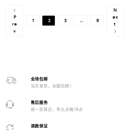
N
P
ex
1
2
3
…
9
re
t
v
全场包邮
当天发货，全国包邮！
售后服务
周一至周日，早九点晚18点
退款保证