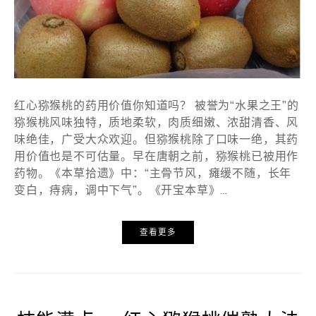
红心猕猴桃的药用价值你知道吗？ 被誉为“水果之王”的
猕猴桃风味独特，质地柔软，肉质细嫩、浓甜清香、风
味绝佳，广受大众欢迎。但猕猴桃除了口味一绝，其药
用价值也是不可估量。早在唐朝之前，猕猴桃已被用作
药物。《本草拾遗》中：“主骨节风，瘫缓不随，长年
变白，痔病，调中下气”。《开宝本草》…
查看更多