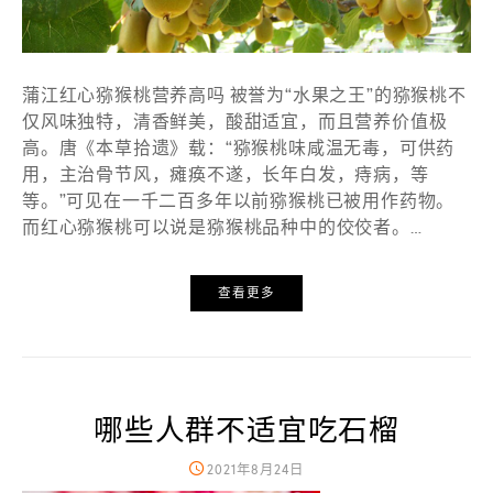
蒲江红心猕猴桃营养高吗 被誉为“水果之王”的猕猴桃不
仅风味独特，清香鲜美，酸甜适宜，而且营养价值极
高。唐《本草拾遗》载：“猕猴桃味咸温无毒，可供药
用，主治骨节风，瘫痪不遂，长年白发，痔病，等
等。”可见在一千二百多年以前猕猴桃已被用作药物。
而红心猕猴桃可以说是猕猴桃品种中的佼佼者。…
查看更多
哪些人群不适宜吃石榴
2021年8月24日