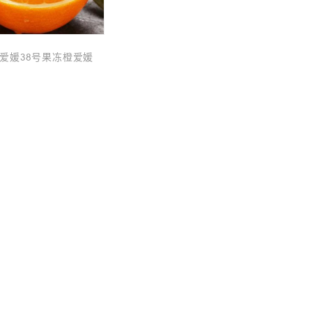
爱媛38号果冻橙爱媛