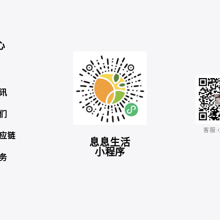
心
讯
们
客服:
应链
息息生活
小程序
务