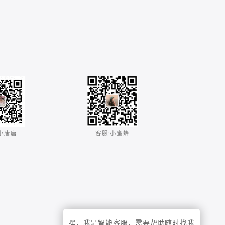
小唐唐​
客服:小蜜蜂​
嘿，我是智能客服，需要帮助随时找我