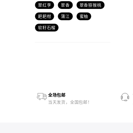
翠红李
翠香
翠香猕猴桃
耙耙柑
蒲江
蜜柚
软籽石榴
全场包邮
当天发货，全国包邮！