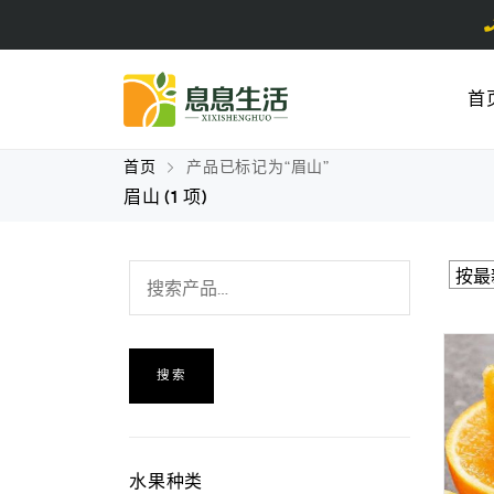
首
首页
产品已标记为“眉山”
眉山
(1 项)
搜索
水果种类