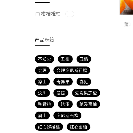
柑桔橙柚
1
蒲江
产品标签
不知火
丑柑
丑橘
会理
会理突尼斯石榴
凉山
奇异果
春见
汶川
爱媛
爱媛果冻橙
猕猴桃
琯溪
琯溪蜜柚
眉山
突尼斯石榴
红心猕猴桃
红心蜜柚