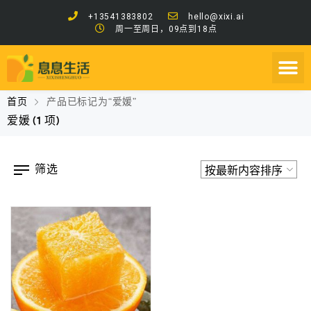
+13541383802
hello@xixi.ai
周一至周日，09点到18点
首页
产品已标记为“爱媛”
爱媛
(1 项)
筛选