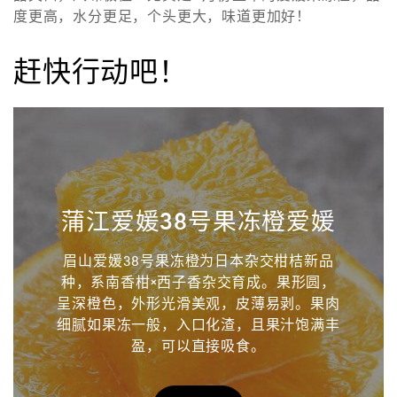
度更高，水分更足，个头更大，味道更加好！
赶快行动吧！
蒲江爱媛38号果冻橙爱媛
眉山爱媛38号果冻橙为日本杂交柑桔新品
种，系南香柑×西子香杂交育成。果形圆，
呈深橙色，外形光滑美观，皮薄易剥。果肉
细腻如果冻一般，入口化渣，且果汁饱满丰
盈，可以直接吸食。